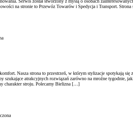
zynowania. Serwis został stworzony z myślą o osobach zainteresowanyc
wości na stronie to Przewóz Towarów i Spedycja i Transport. Strona
na
omfort. Nasza strona to przestrzeń, w którym stylizacje spotykają się
by szukające atrakcyjnych rozwiązań zarówno na mroźne tygodnie, jak i
y charakter stroju. Polecamy Bielizna […]
ączona