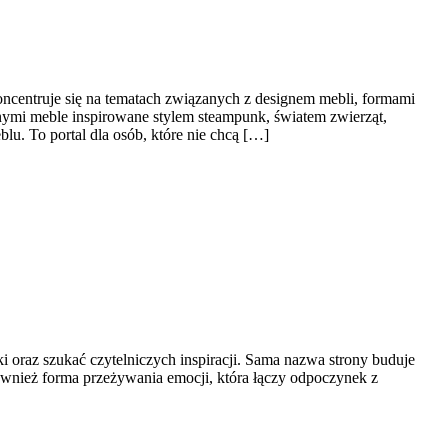
koncentruje się na tematach związanych z designem mebli, formami
nymi meble inspirowane stylem steampunk, światem zwierząt,
u. To portal dla osób, które nie chcą […]
i oraz szukać czytelniczych inspiracji. Sama nazwa strony buduje
 również forma przeżywania emocji, która łączy odpoczynek z