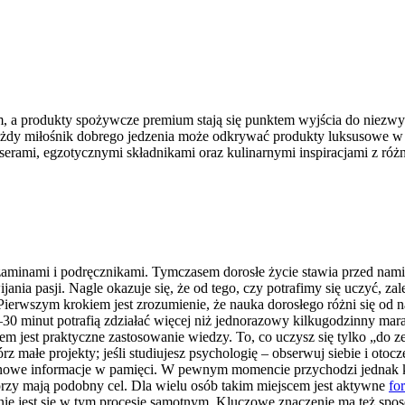
em, a produkty spożywcze premium stają się punktem wyjścia do niezw
każdy miłośnik dobrego jedzenia może odkrywać produkty luksusowe w 
serami, egzotycznymi składnikami oraz kulinarnymi inspiracjami z ró
zaminami i podręcznikami. Tymczasem dorosłe życie stawia przed nam
ania pasji. Nagle okazuje się, że od tego, czy potrafimy się uczyć, zale
 Pierwszym krokiem jest zrozumienie, że nauka dorosłego różni się od
 20–30 minut potrafią zdziałać więcej niż jednorazowy kilkugodzinny m
m jest praktyczne zastosowanie wiedzy. To, co uczysz się tylko „do zesz
órz małe projekty; jeśli studiujesz psychologię – obserwuj siebie i oto
z nowe informacje w pamięci. W pewnym momencie przychodzi jednak k
rzy mają podobny cel. Dla wielu osób takim miejscem jest aktywne
fo
e nie jest się w tym procesie samotnym. Kluczowe znaczenie ma też sp