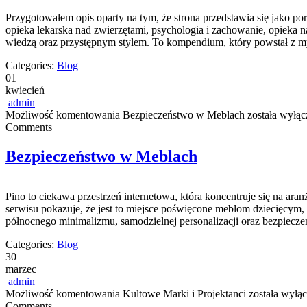
Przygotowałem opis oparty na tym, że strona przedstawia się jako porta
opieka lekarska nad zwierzętami, psychologia i zachowanie, opieka n
wiedzą oraz przystępnym stylem. To kompendium, który powstał z 
Categories:
Blog
01
kwiecień
admin
Możliwość komentowania
Bezpieczeństwo w Meblach
została wyłąc
Comments
Bezpieczeństwo w Meblach
Pino to ciekawa przestrzeń internetowa, która koncentruje się na ara
serwisu pokazuje, że jest to miejsce poświęcone meblom dziecięcy
północnego minimalizmu, samodzielnej personalizacji oraz bezpieczeń
Categories:
Blog
30
marzec
admin
Możliwość komentowania
Kultowe Marki i Projektanci
została wyłą
Comments