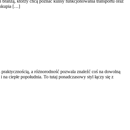
h branżą, którzy chcą poznać kulisy funkcjonowania transportu oraz
 skupia […]
 z praktycznością, a różnorodność pozwala znaleźć coś na dowolną
 na ciepłe popołudnia. To tutaj ponadczasowy styl łączy się z