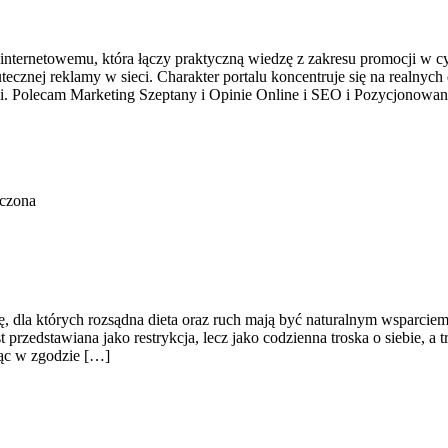
nternetowemu, która łączy praktyczną wiedzę z zakresu promocji w cyf
ecznej reklamy w sieci. Charakter portalu koncentruje się na realnyc
 Polecam Marketing Szeptany i Opinie Online i SEO i Pozycjonowani
ączona
szę, dla których rozsądna dieta oraz ruch mają być naturalnym wsparci
 przedstawiana jako restrykcja, lecz jako codzienna troska o siebie, 
jąc w zgodzie […]