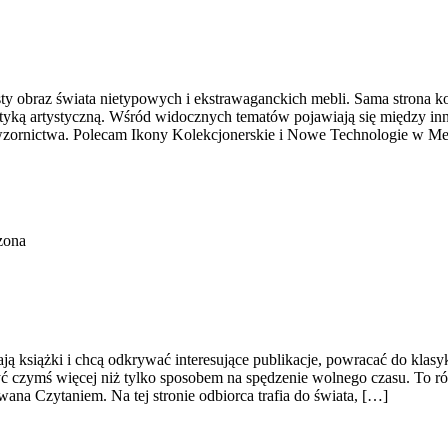
isty obraz świata nietypowych i ekstrawaganckich mebli. Sama strona 
tetyką artystyczną. Wśród widocznych tematów pojawiają się między in
wzornictwa. Polecam Ikony Kolekcjonerskie i Nowe Technologie w Mebl
zona
ą książki i chcą odkrywać interesujące publikacje, powracać do klasyk
że być czymś więcej niż tylko sposobem na spędzenie wolnego czasu. To
na Czytaniem. Na tej stronie odbiorca trafia do świata, […]