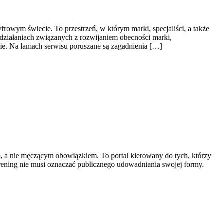
rowym świecie. To przestrzeń, w którym marki, specjaliści, a także
h działaniach związanych z rozwijaniem obecności marki,
e. Na łamach serwisu poruszane są zagadnienia […]
em, a nie męczącym obowiązkiem. To portal kierowany do tych, którzy
a trening nie musi oznaczać publicznego udowadniania swojej formy.