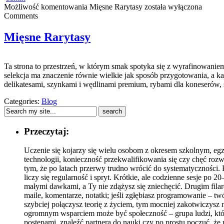
Możliwość komentowania
Mięsne Rarytasy
została wyłączona
Comments
Mięsne Rarytasy
Ta strona to przestrzeń, w którym smak spotyka się z wyrafinowani
selekcja ma znaczenie równie wielkie jak sposób przygotowania, a 
delikatesami, szynkami i wędlinami premium, rybami dla koneserów, 
Categories:
Blog
Przeczytaj:
Uczenie się kojarzy się wielu osobom z okresem szkolnym, eg
technologii, konieczność przekwalifikowania się czy chęć rozwij
tym, że po latach przerwy trudno wrócić do systematyczności.
liczy się regularność i spryt. Krótkie, ale codzienne sesje po
małymi dawkami, a Ty nie zdążysz się zniechęcić. Drugim filare
maile, komentarze, notatki; jeśli zgłębiasz programowanie – tw
szybciej połączysz teorię z życiem, tym mocniej zakotwiczys
ogromnym wsparciem może być społeczność – grupa ludzi, któ
postępami, znaleźć partnera do nauki czy po prostu poczuć, ż