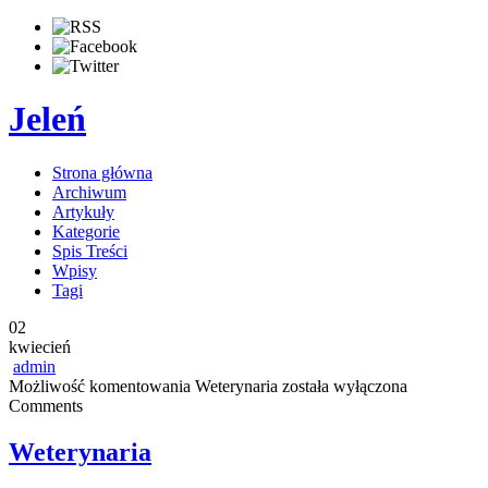
Jeleń
Strona główna
Archiwum
Artykuły
Kategorie
Spis Treści
Wpisy
Tagi
02
kwiecień
admin
Możliwość komentowania
Weterynaria
została wyłączona
Comments
Weterynaria