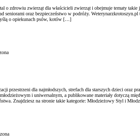
l o zdrowiu zwierząt dla właścicieli zwierząt i obejmuje tematy takie ja
ad seniorami oraz bezpieczeństwo w podróży. Weterynarzkrotoszyn.pl to
myślą o opiekunach psów, kotów […]
zona
nżacji przestrzeni dla najmłodszych, strefach dla starszych dzieci ora
m, młodzieżowym i uniwersalnym, a publikowane materiały dotyczą mi
stwa. Znajdziesz na stronie takie kategorie: Młodzieżowy Styl i Młodz
czona