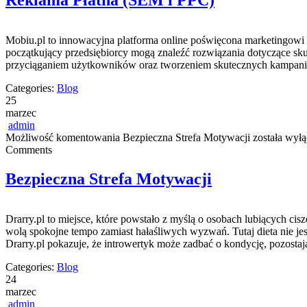
Reklama Płatna (SEM i PPC)
Mobiu.pl to innowacyjna platforma online poświęcona marketingowi i
początkujący przedsiębiorcy mogą znaleźć rozwiązania dotyczące skut
przyciąganiem użytkowników oraz tworzeniem skutecznych kampanii.
Categories:
Blog
25
marzec
admin
Możliwość komentowania
Bezpieczna Strefa Motywacji
została wył
Comments
Bezpieczna Strefa Motywacji
Drarry.pl to miejsce, które powstało z myślą o osobach lubiących ci
wolą spokojne tempo zamiast hałaśliwych wyzwań. Tutaj dieta nie jest
Drarry.pl pokazuje, że introwertyk może zadbać o kondycję, pozosta
Categories:
Blog
24
marzec
admin