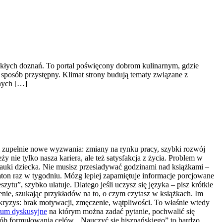
ykłych doznań. To portal poświęcony dobrom kulinarnym, gdzie
sposób przystępny. Klimat strony budują tematy związane z
żnych […]
i zupełnie nowe wyzwania: zmiany na rynku pracy, szybki rozwój
ży nie tylko nasza kariera, ale też satysfakcja z życia. Problem w
 nauki dziecka. Nie musisz przesiadywać godzinami nad książkami –
araton raz w tygodniu. Mózg lepiej zapamiętuje informacje porcjowane
ytu”, szybko ulatuje. Dlatego jeśli uczysz się języka – pisz krótkie
czenie, szukając przykładów na to, o czym czytasz w książkach. Im
ryzys: brak motywacji, zmęczenie, wątpliwości. To właśnie wtedy
rum dyskusyjne
na którym można zadać pytanie, pochwalić się
osób formułowania celów. „Nauczyć się hiszpańskiego” to bardzo