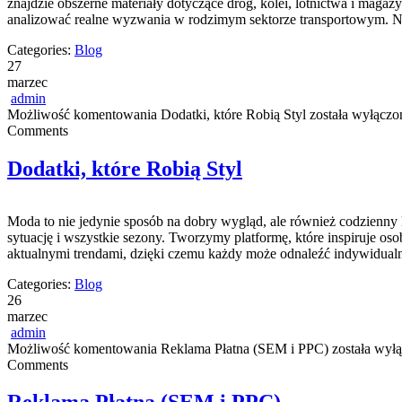
znajdzie obszerne materiały dotyczące dróg, kolei, lotnictwa i maga
analizować realne wyzwania w rodzimym sektorze transportowym. No
Categories:
Blog
27
marzec
admin
Możliwość komentowania
Dodatki, które Robią Styl
została wyłączo
Comments
Dodatki, które Robią Styl
Moda to nie jedynie sposób na dobry wygląd, ale również codzienny k
sytuację i wszystkie sezony. Tworzymy platformę, które inspiruje oso
aktualnymi trendami, dzięki czemu każdy może odnaleźć indywidualn
Categories:
Blog
26
marzec
admin
Możliwość komentowania
Reklama Płatna (SEM i PPC)
została wył
Comments