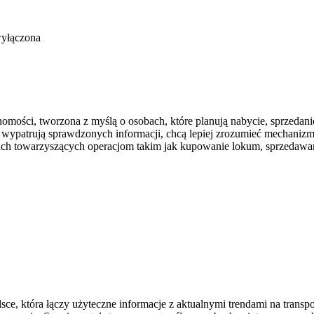
wyłączona
omości, tworzona z myślą o osobach, które planują nabycie, sprzedan
órzy wypatrują sprawdzonych informacji, chcą lepiej zrozumieć mecha
iach towarzyszących operacjom takim jak kupowanie lokum, sprzedawa
, która łączy użyteczne informacje z aktualnymi trendami na transpor