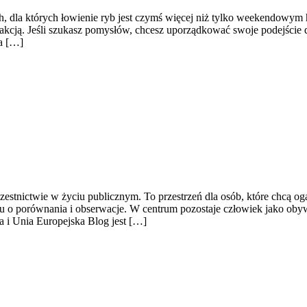
ach, dla których łowienie ryb jest czymś więcej niż tylko weekendowym
fakcją. Jeśli szukasz pomysłów, chcesz uporządkować swoje podejście d
na […]
uczestnictwie w życiu publicznym. To przestrzeń dla osób, które chcą 
u o porównania i obserwacje. W centrum pozostaje człowiek jako obyw
na i Unia Europejska Blog jest […]