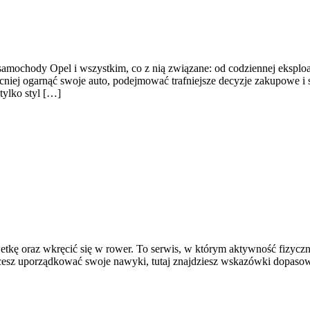
 samochody Opel i wszystkim, co z nią związane: od codziennej eksploa
ocniej ogarnąć swoje auto, podejmować trafniejsze decyzje zakupowe i
tylko styl […]
lwetkę oraz wkręcić się w rower. To serwis, w którym aktywność fizycz
cesz uporządkować swoje nawyki, tutaj znajdziesz wskazówki dopasowa