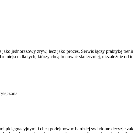
ie jako jednorazowy zryw, lecz jako proces. Serwis łączy praktykę tre
To miejsce dla tych, którzy chcą trenować skuteczniej, niezależnie od 
wyłączona
uktami pielęgnacyjnymi i chcą podejmować bardziej świadome decyzje za