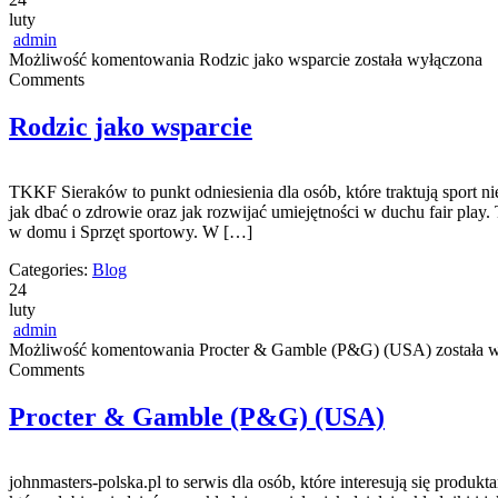
luty
admin
Możliwość komentowania
Rodzic jako wsparcie
została wyłączona
Comments
Rodzic jako wsparcie
TKKF Sieraków to punkt odniesienia dla osób, które traktują sport n
jak dbać o zdrowie oraz jak rozwijać umiejętności w duchu fair play. 
w domu i Sprzęt sportowy. W […]
Categories:
Blog
24
luty
admin
Możliwość komentowania
Procter & Gamble (P&G) (USA)
została 
Comments
Procter & Gamble (P&G) (USA)
johnmasters-polska.pl to serwis dla osób, które interesują się prod