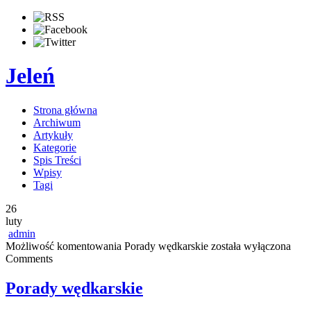
Jeleń
Strona główna
Archiwum
Artykuły
Kategorie
Spis Treści
Wpisy
Tagi
26
luty
admin
Możliwość komentowania
Porady wędkarskie
została wyłączona
Comments
Porady wędkarskie