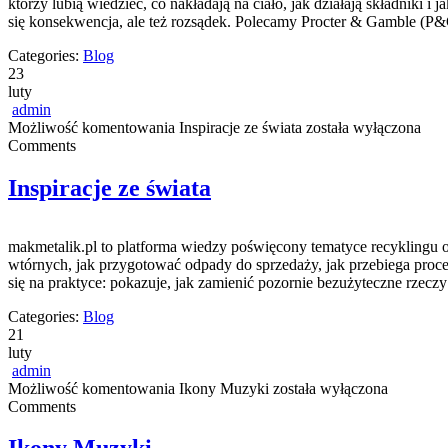
którzy lubią wiedzieć, co nakładają na ciało, jak działają składniki
się konsekwencja, ale też rozsądek. Polecamy Procter & Gamble (P
Categories:
Blog
23
luty
admin
Możliwość komentowania
Inspiracje ze świata
została wyłączona
Comments
Inspiracje ze świata
makmetalik.pl to platforma wiedzy poświęcony tematyce recyklingu or
wtórnych, jak przygotować odpady do sprzedaży, jak przebiega proces
się na praktyce: pokazuje, jak zamienić pozornie bezużyteczne rzec
Categories:
Blog
21
luty
admin
Możliwość komentowania
Ikony Muzyki
została wyłączona
Comments