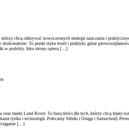
 którzy chcą odkrywać nowoczesnych strategii nauczania i praktyczny
łe doskonalenie. To punkt styku teorii i praktyki, gdzie pierwszoplano
i w podróży. Idea strony opiera […]
na
 oraz marki Land Rover. To baza treści dla tych, którzy chcą lepiej r
tkami rynku i technologii. Polecamy Silniki i Osiągi i Samochody Pr
eciąganie […]