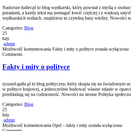
Nadorsze-haller.pl to blog wędkarski, który powstał z myślą o osob
poradami, a każdy tekst ma pomagać łowić częściej i z większą satys
wędkarskich realiach, znajdziesz tu czytelną bazę wiedzy. Nowości 
Categories:
Blog
25
luty
admin
Możliwość komentowania
Fakty i mity o polityce
została wyłączona
Comments
Fakty i mity o polityce
ryszard-galla.pl to blog polityczny, który skupia się na świadomym 
w polityce krajowej, a jednocześnie budować własne zdanie w oparci
przekładają się na codzienność. Nowości na stronie Polityka społecz
Categories:
Blog
25
luty
admin
Możliwość komentowania
Opel – fakty i mity
została wyłączona
Comments