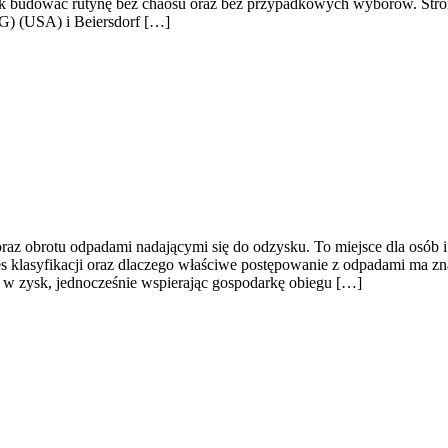
 i jak budować rutynę bez chaosu oraz bez przypadkowych wyborów. Stro
&G) (USA) i Beiersdorf […]
az obrotu odpadami nadającymi się do odzysku. To miejsce dla osób i f
 klasyfikacji oraz dlaczego właściwe postępowanie z odpadami ma znac
zy w zysk, jednocześnie wspierając gospodarkę obiegu […]