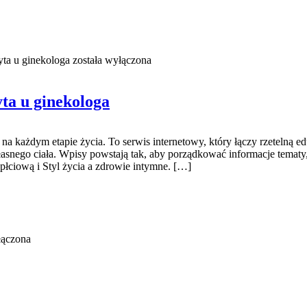
yta u ginekologa
została wyłączona
yta u ginekologa
ń na każdym etapie życia. To serwis internetowy, który łączy rzeteln
łasnego ciała. Wpisy powstają tak, aby porządkować informacje tematy
płciową i Styl życia a zdrowie intymne. […]
łączona